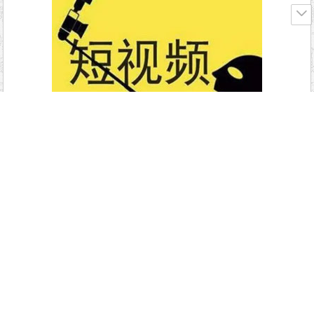
4、例如部落要删除缓存文件，直接访问该网址：htt
p://10.204.164.9:8888/index.php?m=Public&a=cache_d
elete&id=2&hash=哈稀值&file=文件名
5、哈稀值的算法：密码的md5值，即md5(passwor
d)。如果密码留空，则无需验证密码也可以删除(省略has
h参数)
6、文件名：文件名相对网站根目录，以/开头，如要
删除网站根目录下的mydir/file文件， 用/mydir/file便可(我
们建议将文件名用urlencode进行编码)。如果是“文件+内
存”模式，文件名为/lum_high_cache
通过本文的介绍，相信读者已经对CDN服务器的搭
建过程有了清晰的认识。CDN服务器搭建的每个步骤都
至关重要。在实际操作中，我们需要根据自己的需求和
实际情况进行灵活调整和优化。同时，我们也应该保持