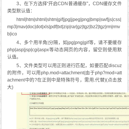
3、在下方选择“开启CDN普通缓存”，CDN缓存文件
类型默认值：
html|htm|shtml|shtm|gif|jpg|jpeg|png|bmp|swf|js|css|
mp3|mav|doc|dot|xls|pdf|txt|zip|rar|gz|tgz|bz2|tgz|rm|rmv
b|ico
4、多个用半角|分隔，如jpg|png|gif等，请不要缓存
php|asp|jsp|cgi|aspx等动态网页的内容，留空则使用默
认值。
5、文件类型可以用正则进行匹配，如要匹配discuz
的附件，可以用php.mod=attachment(由于php?mod=att
achment中的?在正则中是特殊符号，需用.代替)(点击放
大)